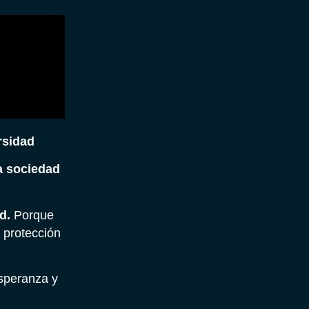
rsidad
a sociedad
ad.
Porque
 protección
esperanza y