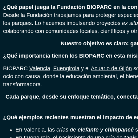
¿Qué papel juega la Fundación BIOPARC en la con
Desde la Fundación trabajamos para proteger especie
los parques. Lo hacemos impulsando proyectos
ex situ
colaborando con comunidades locales, científicos y ot
Nuestro objetivo es claro: gar
¿Qué importancia tienen los BIOPARC en esta mis
BIOPARC
Valencia
,
Fuengirola
y el
Acuario de Gijón
so
ocio con causa, donde la educación ambiental, el bien
transformadora.
Cada parque, desde su enfoque temático, conecta a
¿Qué ejemplos recientes muestran el impacto de e
En Valencia, las
crías de
elefante y chimpancé
s
En Fuengirola, el nacimiento de una cría de
tapi