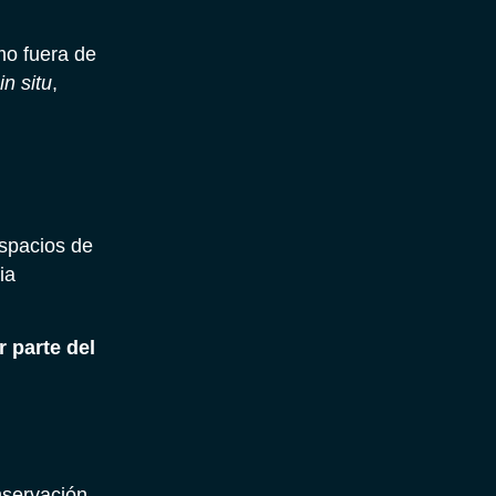
mo fuera de
in situ
,
spacios de
ia
 parte del
nservación