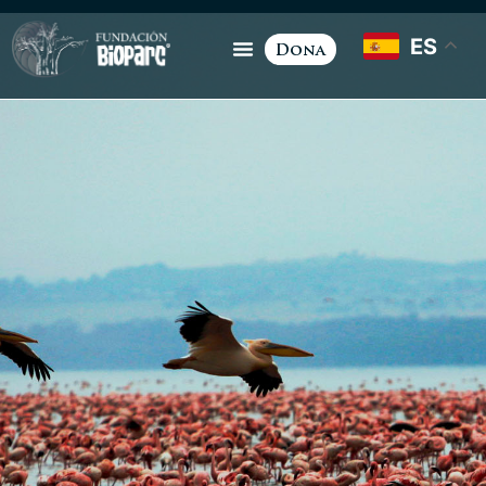
ES
Dona