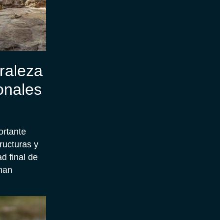
raleza
onales
ortante
ructuras y
d final de
han