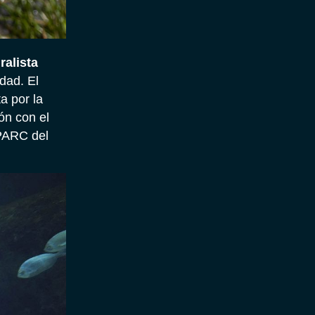
ralista
idad. El
a por la
n con el
OPARC del