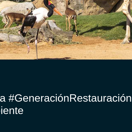
a #GeneraciónRestauración
iente