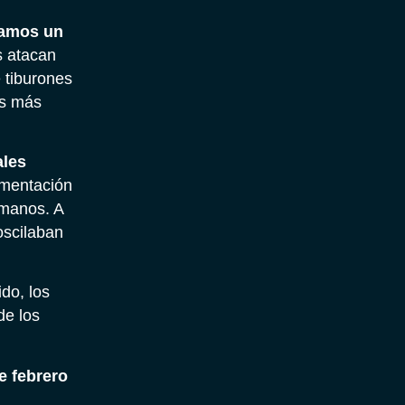
tamos un
s atacan
 tiburones
es más
ales
imentación
umanos. A
scilaban
ido, los
de los
e febrero