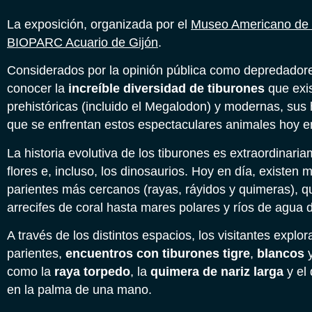
La exposición, organizada por el
Museo Americano de H
BIOPARC Acuario de Gijón
.
Considerados por la opinión pública como depredadores 
conocer la
increíble diversidad de tiburones
que exis
prehistóricas (incluido el Megalodon) y modernas, sus 
que se enfrentan estos espectaculares animales hoy e
La historia evolutiva de los tiburones es extraordinari
flores e, incluso, los dinosaurios. Hoy en día, existen
parientes más cercanos (rayas, ráyidos y quimeras), q
arrecifes de coral hasta mares polares y ríos de agua 
A través de los distintos espacios, los visitantes expl
parientes,
encuentros con tiburones tigre
,
blancos
como la
raya torpedo
, la
quimera de nariz larga
y el
en la palma de una mano.