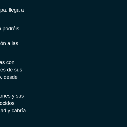
pa, llega a
n podréis
ón a las
tas con
ies de sus
o, desde
rones y sus
nocidos
idad y cabría