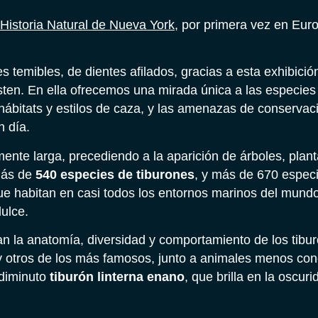
istoria Natural de Nueva York
, por primera vez en Euro
temibles, de dientes afilados, gracias a esta exhibició
ten. En ella ofrecemos una mirada única a las especies
hábitats y estilos de caza, y las amenazas de conservaci
n día.
amente larga, precediendo a la aparición de árboles, plan
 más de
540 especies de tiburones
, y más de 670 espec
ue habitan en casi todos los entornos marinos del mund
dulce.
oran la anatomía, diversidad y comportamiento de los tibu
y otros de los más famosos, junto a animales menos co
 diminuto
tiburón linterna enano
, que brilla en la oscur