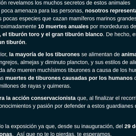
ón revelamos los muchos secretos de estos animales
 poca amenaza para las personas,
nosotros represen
as pocas especies que cazan mamíferos marinos grande
aproximadamente
10 muertes anuales
por mordeduras de
, el tiburón toro y el gran tiburón blanco
. De hecho, 
un tiburón
.
ior,
la mayoría de los tiburones
se alimentan de
anim
rejos, almejas y diminuto plancton, y sus estilos de al
cada año mueren muchísimos tiburones a causa de los h
las
muertes de tiburones causadas por los humanos
o
 millones de rayas y quimeras.
ra la acción conservacionista
que, al finalizar el recorr
onocimientos y pasión por defender a estos guardianes 
o la exposición ya que, desde su inauguración, del
29 d
sonas
. Así que no te lo pierdas, te esperamos.