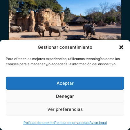
Gestionar consentimiento
Para ofrecer las mejores experiencias, utilizamos tecnologías como las
La Fundación BIOPARC apela a la conservación
cookies para almacenar y/o acceder a la información del dispositivo.
del Rinoceronte, un “gigante” que podría
desaparecer
Aceptar
20.09.2024
Denegar
Ver preferencias
Dona
Política de cookies
Política de privacidad
Aviso legal