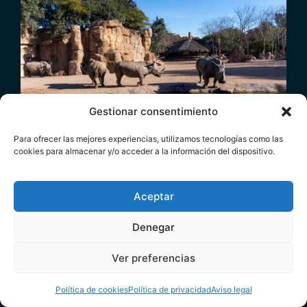
Gestionar consentimiento
Para ofrecer las mejores experiencias, utilizamos tecnologías como las
La Fundación BIOPARC apela a la conservación
cookies para almacenar y/o acceder a la información del dispositivo.
del Rinoceronte, un “gigante” que podría
desaparecer
Aceptar
20.09.2024
Denegar
Ver preferencias
Dona
Política de cookies
Política de privacidad
Aviso legal