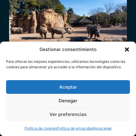
Gestionar consentimiento
Para ofrecer las mejores experiencias, utilizamos tecnologías como las
La Fundación BIOPARC apela a la conservación
cookies para almacenar y/o acceder a la información del dispositivo.
del Rinoceronte, un “gigante” que podría
desaparecer
Aceptar
20.09.2024
Denegar
Ver preferencias
Dona
Política de cookies
Política de privacidad
Aviso legal